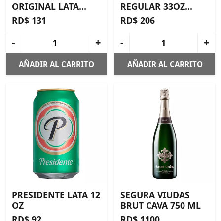
ORIGINAL LATA
REGULAR 33OZ
16OZ
JUMBO
RD$ 131
RD$ 206
-
+
-
+
AÑADIR AL CARRITO
AÑADIR AL CARRITO
PRESIDENTE LATA 12
SEGURA VIUDAS
OZ
BRUT CAVA 750 ML
RD$ 92
RD$ 1100